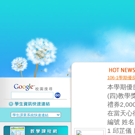
106-1學期
本學期優良
校 園 搜 尋
(四)教
禮券2,
在當天心
編號 姓名
1 邱芷儀