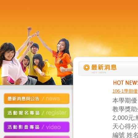
106-1學
本學期優
教學獎助
2,00
天心得分
編號 姓