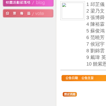
1 邱芷儀
2 梁乃文
3 張博舜
4 陳裕霖
5 蘇俊鴻
6 范曉芳
7 侯冠宇
8 劉錦雲
9 戴瑋 
10 饒紫
公告日期
公告主旨