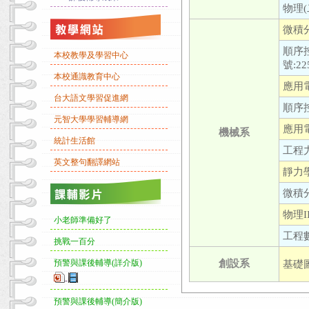
物理(二
微積分I
順序
本校教學及學習中心
號:22
本校通識教育中心
應用電
台大語文學習促進網
順序控
元智大學學習輔導網
應用電
機械系
統計生活館
工程力
英文整句翻譯網站
靜力學
微積分I
物理II
小老師準備好了
工程數
挑戰一百分
創設系
預警與課後輔導(詳介版)
基礎圖
-
預警與課後輔導(簡介版)