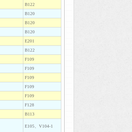
B122
B120
B120
B120
E201
B122
F109
F109
F109
F109
F109
F128
B113
E105、V104-1