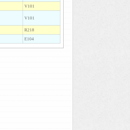
V101
V101
R218
E104