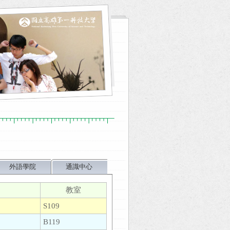
外語學院
通識中心
教室
S109
B119