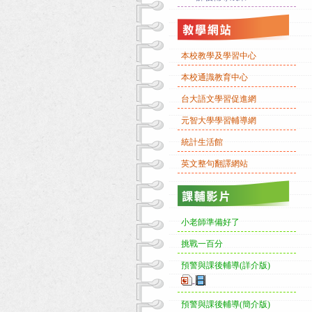
本校教學及學習中心
本校通識教育中心
台大語文學習促進網
元智大學學習輔導網
統計生活館
英文整句翻譯網站
小老師準備好了
挑戰一百分
預警與課後輔導(詳介版)
-
預警與課後輔導(簡介版)