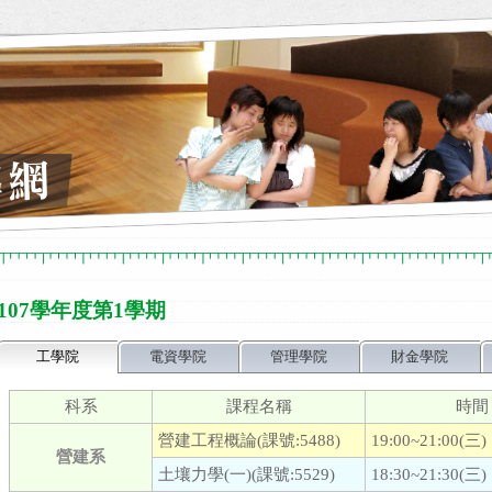
107學年度第1學期
工學院
電資學院
管理學院
財金學院
科系
課程名稱
時間
營建工程概論(課號:5488)
19:00~21:00(三)
營建系
土壤力學(一)(課號:5529)
18:30~21:30(三)